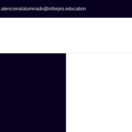
:
atencionalalumnado@inforpro.education