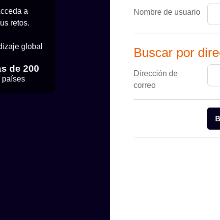
Acceda a
Nombre de usuario
us retos.
izaje global
Buscar por dirección ema
Buscar por dire
s de 200
Dirección de
países
correo