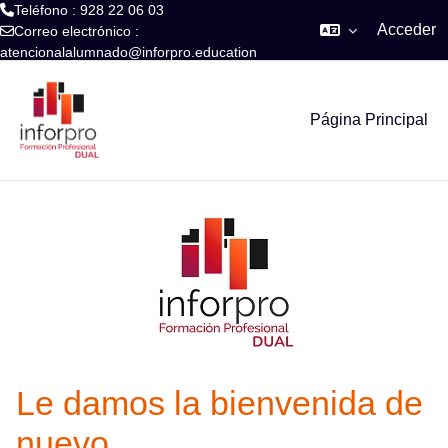
Teléfono : 928 22 06 03
Acceder
Correo electrónico :
atencionalalumnado@inforpro.education
Salta al contenido principal
Página Principal
Le damos la bienvenida de
nuevo